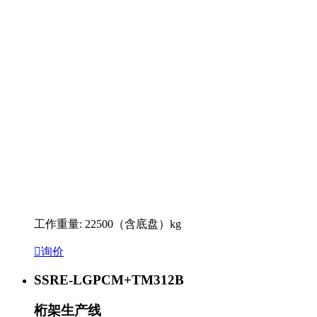
工作重量: 22500（含底盘）kg

询价
SSRE-LGPCM+TM312B
桁架生产线