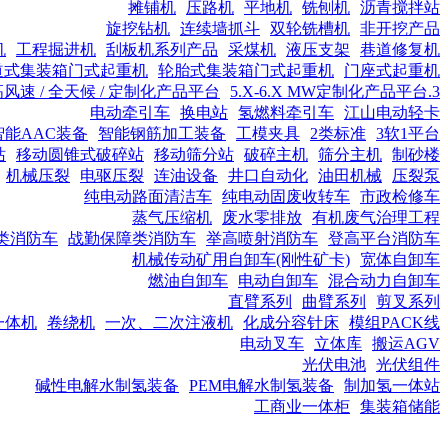
摊铺机
压路机
平地机
铣刨机
沥青搅拌站
旋挖钻机
连续墙抓斗
双轮铣槽机
非开挖产品
机
工程掘进机
刮板机系列产品
采煤机
液压支架
巷道修复机
道式集装箱门式起重机
轮胎式集装箱门式起重机
门座式起重机
中高风速 / 全天候 / 定制化产品平台
5.X-6.X MW定制化产品平台
3.X 中低风速型风力发电机组
电动牵引车
换电站
氢燃料牵引车
江山电动轻卡
智能AAC装备
智能钢筋加工装备
工模夹具
2类标准
3软1平台
站
移动圆锥式破碎站
移动筛分站
破碎主机
筛分主机
制砂楼
机械压裂
电驱压裂
连油设备
井口自动化
油田机械
压裂泵
纯电动路面清洁车
纯电动固废收转车
市政检修车
蒸气压缩机
废水零排放
有机废气治理工程
类消防车
战勤保障类消防车
举高喷射消防车
登高平台消防车
机械传动矿用自卸车(刚性矿卡)
宽体自卸车
燃油自卸车
电动自卸车
混合动力自卸车
直臂系列
曲臂系列
剪叉系列
一体机
卷绕机
一次、二次注液机
化成分容针床
模组PACK线
电动叉车
立体库
搬运AGV
光伏电池
光伏组件
碱性电解水制氢装备
PEM电解水制氢装备
制加氢一体站
工商业一体柜
集装箱储能