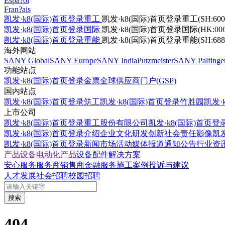
Espa?ol
Fran?ais
凯发·k8(国际)首页登录重工
凯发·k8(国际)首页登录重工(SH:6000
凯发·k8(国际)首页登录国际
凯发·k8(国际)首页登录国际(HK:006
凯发·k8(国际)首页登录重能
凯发·k8(国际)首页登录重能(SH:6883
海外网站
SANY Global
SANY Europe
SANY India
Putzmeister
SANY Palfinge
功能站点
凯发·k8(国际)首页登录金票
全球供应商门户(GSP)
国内站点
凯发·k8(国际)首页登录筑工
凯发·k8(国际)首页登录竹胜园
凯发·
上市公司
凯发·k8(国际)首页登录重工股份有限公司
凯发·k8(国际)首页
凯发·k8(国际)首页登录介绍
企业文化
研发创新
社会责任
影像凯发
凯发·k8(国际)首页登录新闻
市场活动
媒体报道
通知公告
行业资
产品设备
电动化产品
设备配件
解决方案
安心服务
服务商
销售商
金融服务
施工案例
投诉与建议
人才发展
社会招聘
校园招聘
搜索
404