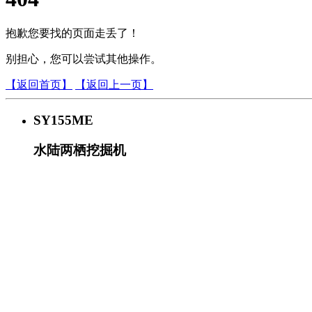
抱歉您要找的页面走丢了！
别担心，您可以尝试其他操作。
【返回首页】
【返回上一页】
SY155ME
水陆两栖挖掘机